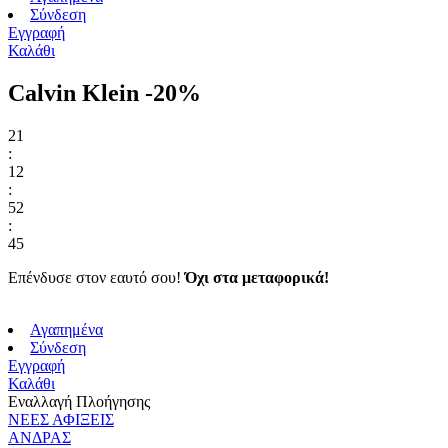
Σύνδεση
Εγγραφή
Καλάθι
Calvin Klein -20%
21
:
12
:
52
:
45
Επένδυσε στον εαυτό σου!
Όχι στα μεταφορικά!
Αγαπημένα
Σύνδεση
Εγγραφή
Καλάθι
Εναλλαγή Πλοήγησης
ΝΕΕΣ ΑΦΙΞΕΙΣ
ΑΝΔΡΑΣ