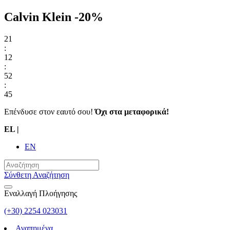
Calvin Klein -20%
21
:
12
:
52
:
45
Επένδυσε στον εαυτό σου!
Όχι στα μεταφορικά!
EL
|
EN
Σύνθετη Αναζήτηση
Εναλλαγή Πλοήγησης
(+30) 2254 023031
Αγαπημένα