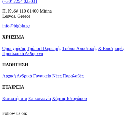
(+30) 2254 023031
Π. Κυδά 110 81400 Mirina
Lesvos, Greece
info@bigblu.gr
ΧΡΗΣΙΜΑ
Όροι χρήσης
Τρόποι Πληρωμής
Τρόποι Αποστολής & Επιστροφές
Προσωπικά Δεδομένα
ΠΛΟΗΓΗΣΗ
Αρχική
Ανδρικά
Γυναικεία
Νέες Παραλαβές
ΕΤΑΙΡΕΙΑ
Καταστήματα
Επικοινωνία
Χάρτης Ιστοχώρου
Follow us on: