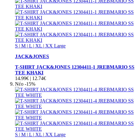
S
|
M
|
L
|
XL
|
XX Large
JACK&JONES
T-SHIRT JACK&JONES 12304411-1 JREBMARIO SS
TEE KHAKI
14.99€
|
12.74€
Νέο
-15%
S
|
M
|
L
|
XL
|
XX Large