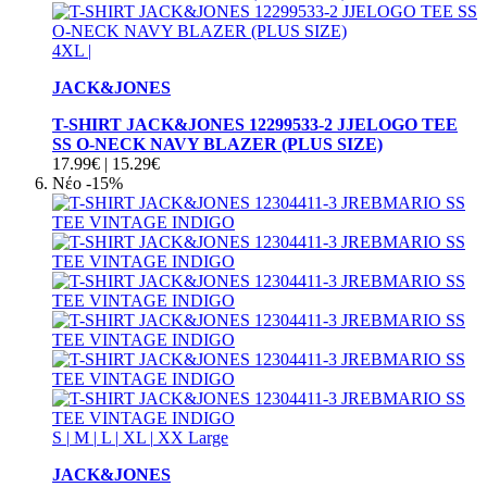
4XL
|
JACK&JONES
T-SHIRT JACK&JONES 12299533-2 JJELOGO TEE
SS O-NECK NAVY BLAZER (PLUS SIZE)
17.99€
|
15.29€
Νέο
-15%
S
|
M
|
L
|
XL
|
XX Large
JACK&JONES