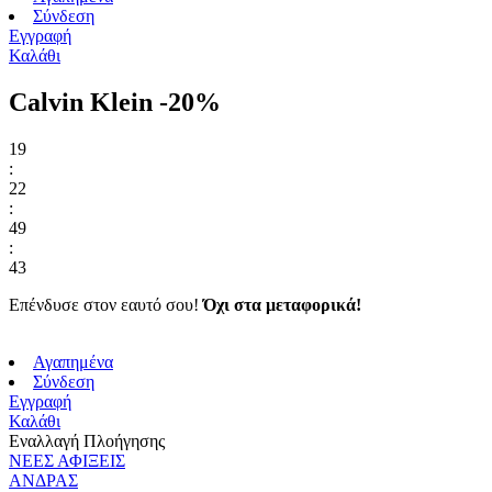
Σύνδεση
Εγγραφή
Καλάθι
Calvin Klein -20%
19
:
22
:
49
:
42
Επένδυσε στον εαυτό σου!
Όχι στα μεταφορικά!
Αγαπημένα
Σύνδεση
Εγγραφή
Καλάθι
Εναλλαγή Πλοήγησης
ΝΕΕΣ ΑΦΙΞΕΙΣ
ΑΝΔΡΑΣ