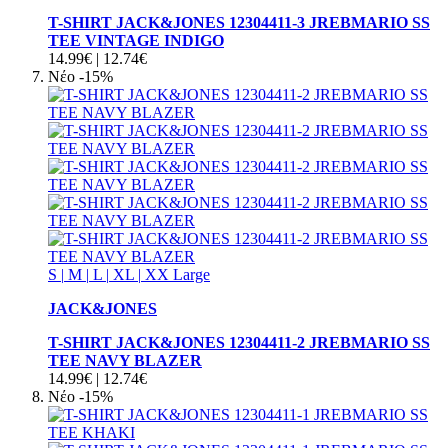
T-SHIRT JACK&JONES 12304411-3 JREBMARIO SS
TEE VINTAGE INDIGO
14.99€
|
12.74€
Νέο
-15%
S
|
M
|
L
|
XL
|
XX Large
JACK&JONES
T-SHIRT JACK&JONES 12304411-2 JREBMARIO SS
TEE NAVY BLAZER
14.99€
|
12.74€
Νέο
-15%