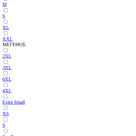
M
S
XL
XXL
ΜΕΓΕΘΟΣ
2XL
3XL
6XL
4XL
Extra Small
XS
S