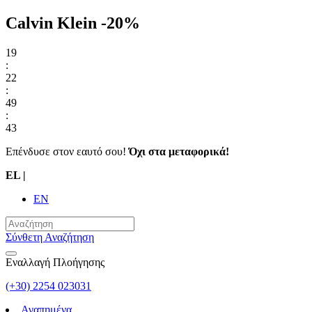
Calvin Klein -20%
19
:
22
:
49
:
42
Επένδυσε στον εαυτό σου!
Όχι στα μεταφορικά!
EL
|
EN
Σύνθετη Αναζήτηση
Εναλλαγή Πλοήγησης
(+30) 2254 023031
Αγαπημένα